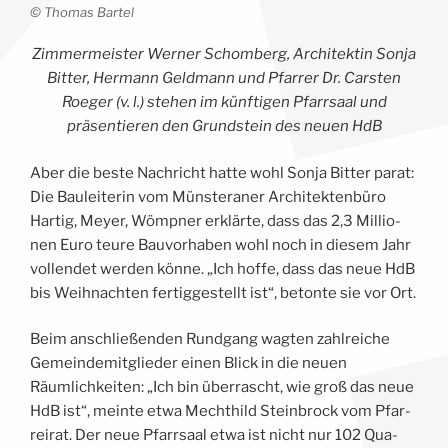
© Tho­mas Bartel
Zim­mer­meis­ter Wer­ner Schom­berg, Archi­tek­tin Son­ja
Bit­ter, Her­mann Geld­mann und Pfar­rer Dr. Cars­ten
Roe­ger (v. l.) ste­hen im künftigen Pfarr­saal und
präsentieren den Grund­stein des neu­en HdB
Aber die bes­te Nach­richt hat­te wohl Son­ja Bit­ter parat:
Die Bau­lei­te­rin vom Münsteraner Architektenbüro
Har­tig, Mey­er, Wömpner erklärte, dass das 2,3 Mil­lio­
nen Euro teu­re Bau­vor­ha­ben wohl noch in die­sem Jahr
voll­endet wer­den könne. „Ich hof­fe, dass das neue HdB
bis Weih­nach­ten fer­tig­ge­stellt ist“, beton­te sie vor Ort.
Beim anschlie­ßen­den Rund­gang wag­ten zahl­rei­che
Gemein­de­mit­glie­der einen Blick in die neu­en
Räumlichkeiten: „Ich bin überrascht, wie groß das neue
HdB ist“, mein­te etwa Mecht­hild Stein­b­rock vom Pfar­
rei­rat. Der neue Pfarr­saal etwa ist nicht nur 102 Qua­