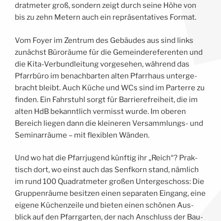
drat­me­ter groß, son­dern zeigt durch sei­ne Höhe von
bis zu zehn Metern auch ein repräsentatives Format.
Vom Foy­er im Zen­trum des Gebäudes aus sind links
zunächst Büroräume für die Gemein­de­re­fe­ren­ten und
die Kita-Ver­bund­lei­tung vor­ge­se­hen, während das
Pfarrbüro im benach­bar­ten alten Pfarr­haus unter­ge­
bracht bleibt. Auch Küche und WCs sind im Par­terre zu
fin­den. Ein Fahr­stuhl sorgt für Bar­rie­re­frei­heit, die im
alten HdB bekannt­lich ver­misst wur­de. Im obe­ren
Bereich lie­gen dann die klei­ne­ren Ver­samm­lungs- und
Seminarräume – mit fle­xi­blen Wänden.
Und wo hat die Pfarr­ju­gend künftig ihr „Reich“? Prak­
tisch dort, wo einst auch das Senf­korn stand, nämlich
im rund 100 Qua­drat­me­ter gro­ßen Unter­ge­schoss: Die
Gruppenräume besit­zen einen sepa­ra­ten Ein­gang, eine
eige­ne Küchenzeile und bie­ten einen schönen Aus­
blick auf den Pfarr­gar­ten, der nach Anschluss der Bau­