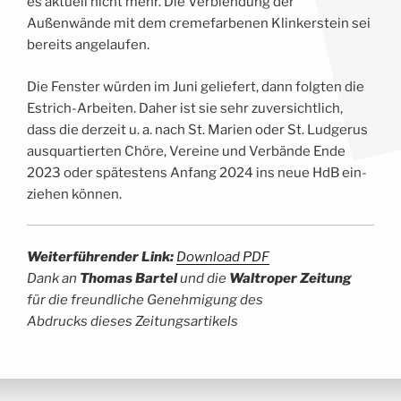
es aktu­ell nicht mehr. Die Ver­blen­dung der
Außenwände mit dem creme­far­be­nen Klin­ker­stein sei
bereits angelaufen.
Die Fens­ter würden im Juni gelie­fert, dann folg­ten die
Est­rich-Arbei­ten. Daher ist sie sehr zuver­sicht­lich,
dass die der­zeit u. a. nach St. Mari­en oder St. Lud­ge­rus
aus­quar­tier­ten Chöre, Ver­ei­ne und Verbände Ende
2023 oder spätestens Anfang 2024 ins neue HdB ein­
zie­hen können.
Wei­ter­füh­ren­der Link:
Down­load PDF
Dank an
Tho­mas Bartel
und die
Wal­tro­per Zeitung
für die freund­li­che Geneh­mi­gung des
Abdrucks die­ses Zeitungsartikels