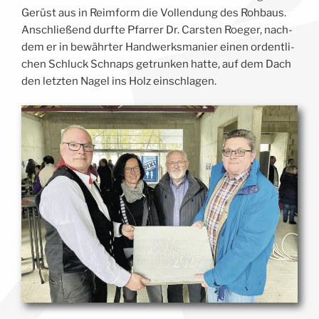
Gerüst aus in Reim­form die Voll­endung des Roh­baus.
Anschlie­ßend durf­te Pfar­rer Dr. Cars­ten Roe­ger, nach­
dem er in bewährter Hand­werks­ma­nier einen ordent­li­
chen Schluck Schnaps getrun­ken hat­te, auf dem Dach
den letz­ten Nagel ins Holz einschlagen.