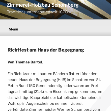
Zum
Zimmerei-Holzbau Schomberg
Inhalt
Traditionsunternehmen seit 1876
springen
Menü
VERÖFFENTLICHT
AM
Richt­fest am Haus der Begegnung
Von Tho­mas Bartel.
Ein Richt­kranz mit bun­ten Bän­dern flat­tert über dem
neu­en Haus der Begeg­nung (HdB) im Schat­ten von St.
Peter: Rund 150 Gemein­de­mit­glie­der waren am Frei­
tag­nach­mit­tag (21.4.) zum Bis­sen­kamp gekom­men, um
das wich­ti­ge Bau­pro­jekt der katho­li­schen Gemein­de in
Wal­trop in Augen­schein zu neh­men. Zuerst
verkündete Zim­mer­meis­ter Wer­ner Schom­berg vom