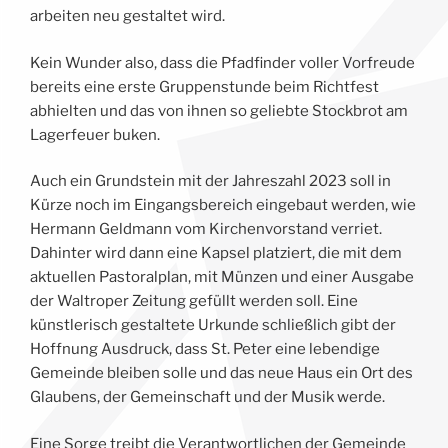
ar­bei­ten neu gestal­tet wird.
Kein Wun­der also, dass die Pfad­fin­der vol­ler Vor­freu­de
bereits eine ers­te Grup­pen­stun­de beim Richt­fest
abhiel­ten und das von ihnen so gelieb­te Stock­brot am
Lager­feu­er buken.
Auch ein Grund­stein mit der Jah­res­zahl 2023 soll in
Kürze noch im Ein­gangs­be­reich ein­ge­baut wer­den, wie
Her­mann Geld­mann vom Kir­chen­vor­stand ver­riet.
Dahin­ter wird dann eine Kap­sel plat­ziert, die mit dem
aktu­el­len Pas­to­ral­plan, mit Münzen und einer Aus­ga­be
der Wal­tro­per Zei­tung gefüllt wer­den soll. Eine
künstlerisch gestal­te­te Urkun­de schließ­lich gibt der
Hoff­nung Aus­druck, dass St. Peter eine leben­di­ge
Gemein­de blei­ben sol­le und das neue Haus ein Ort des
Glau­bens, der Gemein­schaft und der Musik werde.
Eine Sor­ge treibt die Ver­ant­wort­li­chen der Gemein­de