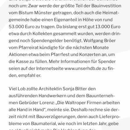
noch um: Zwar wer­de der größte Teil der Bau­in­ves­ti­ti­on
vom Bis­tum Münster getra­gen, doch auch die Hei­mat­
ge­mein­de habe einen Eigen­an­teil in Höhe von rund
53.000 Euro zu tra­gen. Da bis­lang erst gut 13.000 Euro
etwa durch Kol­lek­ten gesam­melt wur­den, wer­den drin­
gend noch Spen­den­gel­der benötigt. Wolf­gang Bröer
vom Pfar­rei­rat kündigte für die nächsten Mona­te
Aktio­nen etwa beim Pfarr­fest und Kon­zer­ten an, um
die Kas­se zu füllen. Mehr Infor­ma­tio­nen für Spen­der
sei­en auf der Inter­net­sei­te www.unserhdb.de zu fin­
den, emp­fahl er.
Viel Lob zoll­te Archi­tek­tin Son­ja Bit­ter den
ausführenden Hand­wer­kern und dem Bau­un­ter­neh­
men Gebrüder Lorenz: „Die Wal­tro­per Fir­men arbei­ten
alle Hand in Hand“, mein­te sie. Des­halb rech­ne sie der­
zeit nicht mit Bauverzögerungen, denn auch Lie­fer­pro­
ble­me von Bau­ma­te­ri­al, wie noch im letz­ten Jahr, gebe