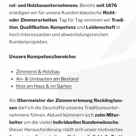
rei- und Holz­bau­un­ter­neh­mens
. Bereits
seit 1876
erle­di­gen wir für unse­re Kun­den klas­si­sche
Richt-
oder Zim­mer­ar­bei­ten
. Tag für Tag ver­ei­nen wir
Tra­di­
ti­on
,
Qua­li­fi­ka­ti­on
,
Kom­pe­tenz
und
Lei­den­schaft
in
hoch inter­es­san­ten und abwechs­lungs­rei­chen
Kundenprojekten.
Unse­re Kompetenzbereiche:
Zim­me­rei & Holzbau
An- & Umbau­ten am Bestand
Holz am Haus & im Garten
Als
Ober­meis­ter der Zim­me­re­rin­nung Reck­ling­hau­
sen
darf ich die Geschäf­te unse­res Tra­di­ti­ons­un­ter­
neh­mens füh­ren. Aktu­ell küm­mern sich
zehn Mit­ar­
bei­ter
um die vie­len
indi­vi­du­el­len Kun­den­wün­sche
.
Die­ser Her­aus­for­de­rung stellt sich unser moti­vier­tes