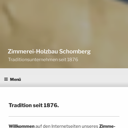
Zimmerei-Holzbau Schomberg
Traditionsunternehmen seit 1876
Menü
Tra­di­ti­on seit 1876.
Will­kom­men
auf den Inter­net­sei­ten unse­res
Zim­me­