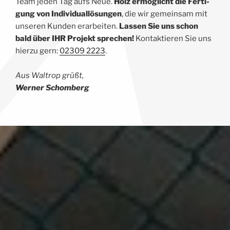
Team jeden Tag aufs Neue.
Holz ermög­licht die Fer­ti­
gung von Indi­vi­du­al­lö­sun­gen
, die wir gemein­sam mit
unse­ren Kun­den erar­bei­ten.
Las­sen Sie uns schon
bald über IHR Pro­jekt spre­chen!
Kon­tak­tie­ren Sie uns
hier­zu gern:
02309 2223
.
Aus Wal­trop grüßt,
Wer­ner Schomberg