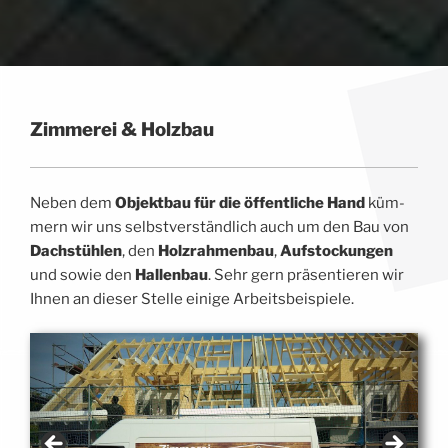
Zim­me­rei & Holzbau
Neben dem
Objekt­bau für die öffent­li­che Hand
küm­
mern wir uns selbst­ver­ständ­lich auch um den Bau von
Dach­stüh­len
, den
Holz­rah­men­bau
,
Auf­sto­ckun­gen
und sowie den
Hal­len­bau
. Sehr gern prä­sen­tie­ren wir
Ihnen an die­ser Stel­le eini­ge Arbeitsbeispiele.